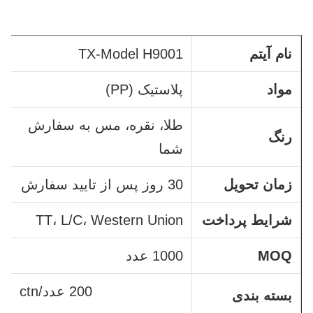
نام آیتم
TX-Model H9001
مواد
پلاستیک (PP)
طلا، نقره، مس به سفارش
رنگ
شما
زمان تحویل
30 روز پس از تایید سفارش
شرایط پرداخت
TT، L/C، Western Union
MOQ
1000 عدد
200 عدد/ctn
بسته بندی