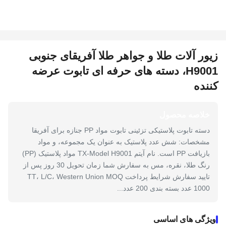
زیور آلات طلا و جواهر طلا آفریقای جنوبی
H9001، دسته های حرفه ای تابوت عرضه
کننده
خلاصه محصول
دسته تابوت پلاستیکی تزئینی تابوت مواد PP جنازه برای آفریقا
مشخصات: شش عدد پلاستیک به عنوان یک مجموعه، و مواد
بازیافت PP است. نام آیتم TX-Model H9001 مواد پلاستیک (PP)
رنگ طلا، نقره، مس به سفارش شما زمان تحویل 30 روز پس از
تایید سفارش شرایط پرداخت TT، L/C، Western Union MOQ
1000 عدد بسته بندی 200 عدد...
ویژگی های اساسی