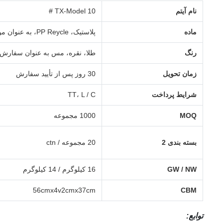
نام آیتم
TX-Model 10 #
ماده
پلاستیک، PP Reycle، به عنوان مورد نیاز شما
رنگ
طلا، نقره، مس به عنوان سفارش
زمان تحویل
30 روز پس از تأیید سفارش
شرایط پرداخت
TT، L / C
MOQ
1000 مجموعه
بسته بندی 2
20 مجموعه / ctn
GW / NW
16 کیلوگرم / 14 کیلوگرم
56cmx4v2cmx37cm
CBM
توابع: