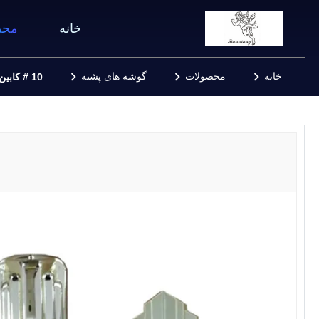
خانه
محص
خانه
محصولات
گوشه های پشته
10 # کابین زنجیر دکوراسیون کتانی 56cm X 42cm X 37cm Silver Material ABS