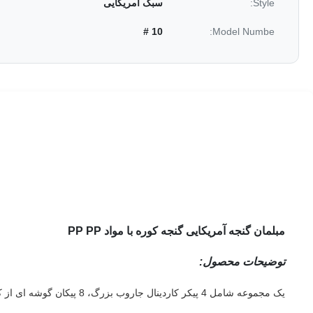
Style:
سبک آمریکایی
10 #
Model Numbe:
مبلمان گنجه آمریکایی گنجه کوره با مواد PP PP
توضیحات محصول:
یک مجموعه شامل 4 پیکر کاردینال جاروب بزرگ، 8 پیکان گوشه ای از کاسه کوچک، 2 پیک 80 اینچ (203 سانتیمتر) و میله فولادی کوتاه 2 "26" (66 سانتیمتر) است.