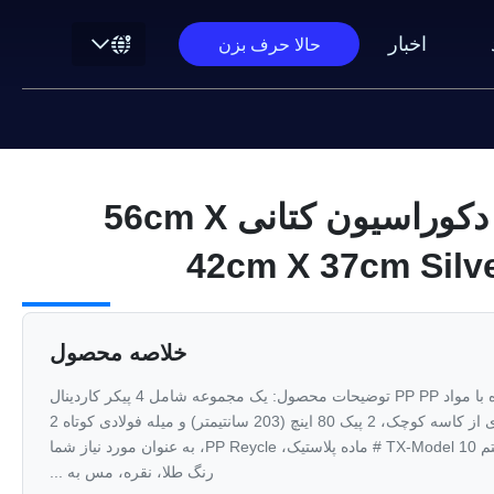
اخبار
حالا حرف بزن
10 # کابین زنجیر دکوراسیون کتانی 56cm X
42cm X 37cm Silve
خلاصه محصول
مبلمان گنجه آمریکایی گنجه کوره با مواد PP PP توضیحات محصول: یک مجموعه شامل 4 پیکر کاردینال
جاروب بزرگ، 8 پیکان گوشه ای از کاسه کوچک، 2 پیک 80 اینچ (203 سانتیمتر) و میله فولادی کوتاه 2
"26" (66 سانتیمتر) است. نام آیتم TX-Model 10 # ماده پلاستیک، PP Reycle، به عنوان مورد نیاز شما
رنگ طلا، نقره، مس به ...