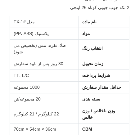
2 تکه چوب چوبی کوتاه 26 اینچی
نام ماده
مدل TX-1#
مواد
پلاستیک (PP، ABS)
طلا، نقره، مس (تخصیص می
انتخاب رنگ
شود)
زمان تحویل
30 روز پس از تایید سفارش
شرایط پرداخت
TT، L/C
حداقل مقدار سفارش
1000 مجموعه
بسته بندی
20 مجموعه/تن
وزن ناخالص / وزن
22 کیلوگرم / 21 کیلوگرم
خالص
70cm × 54cm × 36cm
CBM