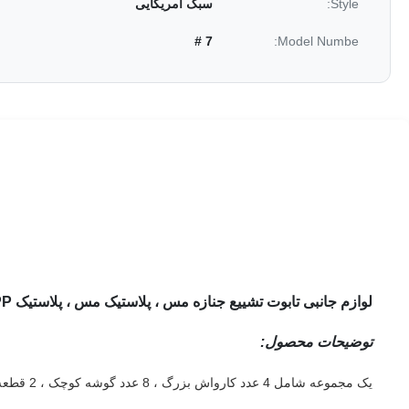
Style:
سبک آمریکایی
7 #
Model Numbe:
لوازم جانبی تابوت تشییع جنازه مس ، پلاستیک مس ، پلاستیک PP آمریکایی
توضیحات محصول:
یک مجموعه شامل 4 عدد کارواش بزرگ ، 8 عدد گوشه کوچک ، 2 قطعه 80 bars میله فولادی بلند (203cm) و 2 قطعه میله های فولادی کوتاه 26 (66 سانتی متر).