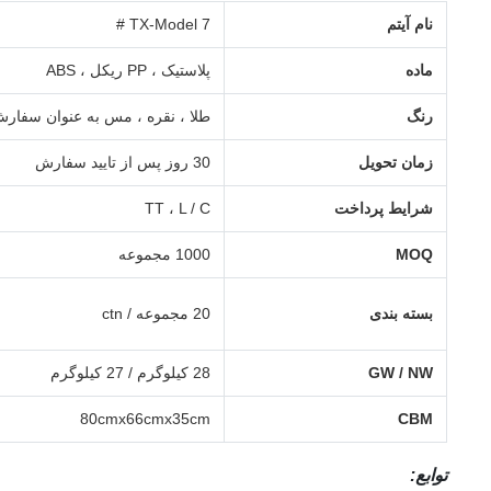
نام آیتم
TX-Model 7 #
ماده
پلاستیک ، PP ریکل ، ABS
رنگ
طلا ، نقره ، مس به عنوان سفار
زمان تحویل
30 روز پس از تایید سفارش
شرایط پرداخت
TT ، L / C
MOQ
1000 مجموعه
بسته بندی
20 مجموعه / ctn
GW / NW
28 کیلوگرم / 27 کیلوگرم
80cmx66cmx35cm
CBM
توابع: