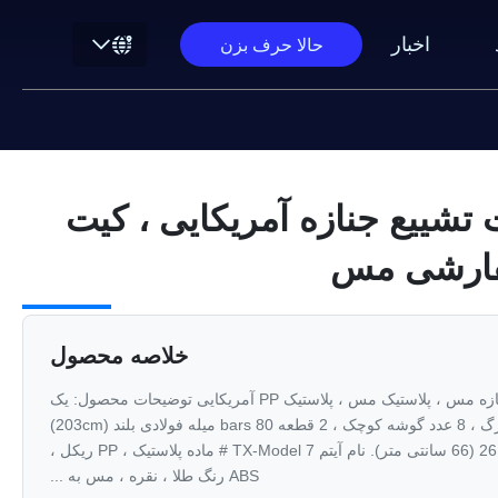
اخبار
حالا حرف بزن
 تشییع جنازه آمریکایی ، کیت
فارشی مس
خلاصه محصول
لوازم جانبی تابوت تشییع جنازه مس ، پلاستیک مس ، پلاستیک PP آمریکایی توضیحات محصول: یک
مجموعه شامل 4 عدد کارواش بزرگ ، 8 عدد گوشه کوچک ، 2 قطعه 80 bars میله فولادی بلند (203cm)
و 2 قطعه میله های فولادی کوتاه 26 (66 سانتی متر). نام آیتم TX-Model 7 # ماده پلاستیک ، PP ریکل ،
ABS رنگ طلا ، نقره ، مس به ...