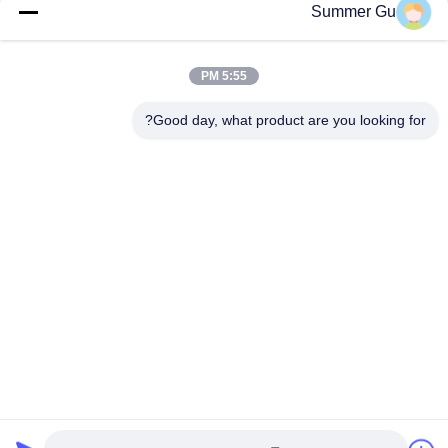
Summer Gu
5:55 PM
Good day, what product are you looking for?
پیوست کردن فایل‌ها
انتخاب فایل‌ها
شما می‌توانید تا 5 فایل بارگذاری کنید و اندازه هر فایل حداکثر 10 مگابایت
است.
ارسال
خانه
محصولات
ویدیو
درباره ما
بازدید از کارخانه
کنترل کیفیت
با ما تماس بگیرید
اخبار