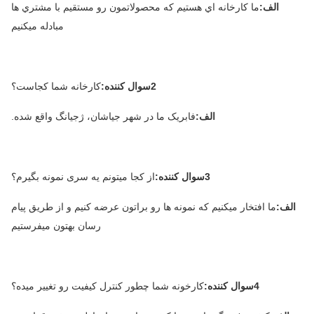
الف:
ما کارخانه اي هستيم که محصولاتمون رو مستقيم با مشتري ها
مبادله ميکنيم
2سوال کننده:
کارخانه شما کجاست؟
الف:
فابريک ما در شهر جياشان، ژجيانگ واقع شده.
3سوال کننده:
از کجا میتونم یه سری نمونه بگیرم؟
الف:
ما افتخار ميکنيم که نمونه ها رو براتون عرضه کنيم و از طريق پيام
رسان بهتون ميفرستيم
4سوال کننده:
کارخونه شما چطور کنترل کیفیت رو تغییر میده؟