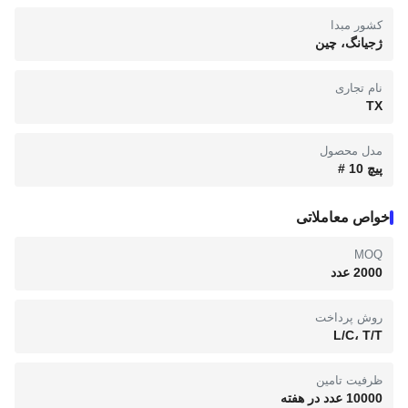
کشور مبدا
ژجیانگ، چین
نام تجاری
TX
مدل محصول
پیچ 10 #
خواص معاملاتی
MOQ
2000 عدد
روش پرداخت
L/C، T/T
ظرفیت تامین
10000 عدد در هفته