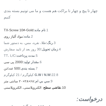
چهار تا پیچ و چهار تا براکت هم هست و ما می تونیم بسته بندی
کنیم
1.
نام ماده:
TX-Screw 10#-Gold
2.
ماده:
مواد آلیاژ روی
3.
رنگ
:
طلا، نقره، مس، به دستور شما
4.
زمان تحویل
:
30 روز بعد از تایید سفارش
5.
مدت پرداخت
:
TT، L/C
6.
مقدار تولید:
2000 پی سی
7.
بسته بندی:
500 عدد/تن
8.
22 کیلوگرم / 21 کیلوگرم
:
G.W / N.W
9.
سي بي ام:
۶۸×۲۸×۲۰ سانتی متر
10.
نقاشی سطح
: الکتروپلاستی، الکتروپلاستی
درخواست
: