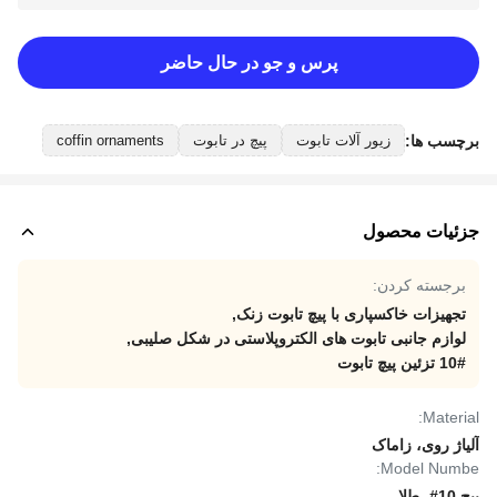
پرس و جو در حال حاضر
برچسب ها:
زیور آلات تابوت
پیچ در تابوت
coffin ornaments
جزئیات محصول
برجسته کردن:
تجهیزات خاکسپاری با پیچ تابوت زنک
,
لوازم جانبی تابوت های الکتروپلاستی در شکل صلیبی
,
10# تزئین پیچ تابوت
Material:
آلیاژ روی، زاماک
Model Numbe:
پیچ 10#- طلا