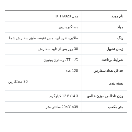
نام مورد
مدل TX H9023
مواد
دستگیره روی
رنگ
طلایی، نقره ای، مس عتیقه، طبق سفارش شما
زمان تحویل
30 روز پس از تایید سفارش
شرایط پرداخت
TT، L/C، وسترن یونیون
حداقل تعداد سفارش
120 عدد
30 عدد/کارتن
بسته بندی
وزن ناخالص / وزن خالص
14.3/ 13.8 کیلوگرم
متر مکعب
39×31×20 سانتی متر