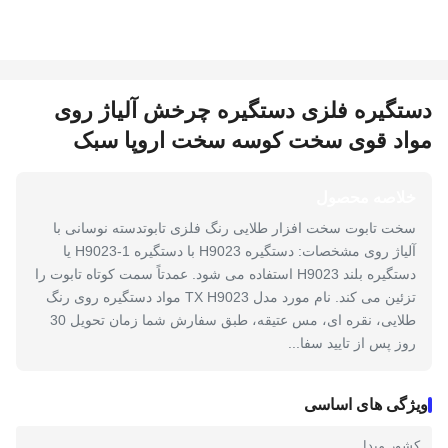
دستگیره فلزی دستگیره چرخش آلیاژ روی
مواد قوی سخت کوسه سخت اروپا سبک
خلاصه محصول
سخت تابوت سخت افزار طلایی رنگ فلزی تابوتدسته نوسانی با
آلیاژ روی مشخصات: دستگیره H9023 با دستگیره H9023-1 یا
دستگیره بلند H9023 استفاده می شود. عمدتاً سمت کوتاه تابوت را
تزئین می کند. نام مورد مدل TX H9023 مواد دستگیره روی رنگ
طلایی، نقره ای، مس عتیقه، طبق سفارش شما زمان تحویل 30
روز پس از تایید سفا...
ویژگی های اساسی
کشور مبدا