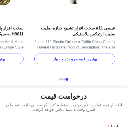
عیسی 11# سخت افزار تشییع جنازه صلیب
سخت افزار پل
صلیب ارتدکس پلاستیکی
H9011 به سبک اروپا
en Adult Metal
Jesus 11# Plastic Orthodox Coffin Cross Crucifix
e Europe Style
Funeral Hardware Product Description: The size
handle include
of the cross is 37*13.7cm. It is used on coffin lid
d nuts. And we
for decorating. Item Name TX-Jesus 11# Material
بهترین قیمت رو بدست بیار
بهت
 Item Name TX-
Plastic(PP) Color Gold, silver, copper and as
nd Metal Color
customer's request Size 37*13.7cm Delivery
as your order ...
Time 30 days ...
درخواست قیمت
لطفا از فرم تماس آنلاین در زیر استفاده کنید اگر سوالی دارید، تیم ما در
اسرع وقت با شما تماس خواهد گرفت.
ایمیل
*