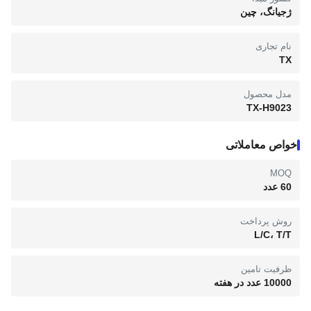
ژجیانگ، چین
نام تجاری
TX
مدل محصول
TX-H9023
خواص معاملاتی
MOQ
60 عدد
روش پرداخت
L/C، T/T
ظرفیت تامین
10000 عدد در هفته