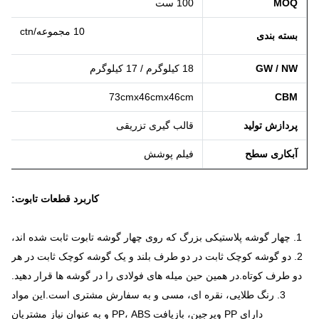
MOQ
100 ست
10 مجموعه/ctn
بسته بندی
GW / NW
18 کیلوگرم / 17 کیلوگرم
73cmx46cmx46cm
CBM
پردازش تولید
قالب گیری تزریقی
آبکاری سطح
فیلم پوشش
کاربرد قطعات تابوت:
1. چهار گوشه پلاستیکی بزرگ که روی چهار گوشه تابوت ثابت شده اند،
2. دو گوشه کوچک ثابت در دو طرف بلند و یک گوشه کوچک ثابت در هر
دو طرف کوتاه.در همین حین میله های فولادی را در گوشه ها قرار دهید.
3. رنگ طلایی، نقره ای، مسی و به سفارش مشتری است.این مواد
دارای PP ویرجین، بازیافت PP، ABS و به عنوان نیاز مشتریان