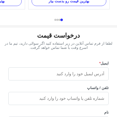
ents' request.
set: 4pcs big casket corners, 8 pcs small casket
بهترین قیمت رو بدست بیار
بهت
al Plastic and
corners, 2pcs 203cm long steel bars and 2pcs
, as your order
66cmshort steel bars. 1. Item Name : TX-Model
ivery Time 30 ...
Gersy 2. Material : Plastic...
درخواست قیمت
لطفا از فرم تماس آنلاین در زیر استفاده کنید اگر سوالی دارید، تیم ما در
اسرع وقت با شما تماس خواهد گرفت.
ایمیل
*
تلفن / واتساپ
نام