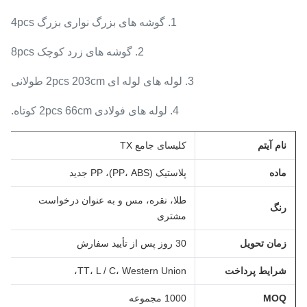
1. گوشه های بزرگ نواری بزرگ 4pcs
2. گوشه های زرد کوچک 8pcs
3. لوله های لوله ای 2pcs 203cm طولانی
4. لوله های فولادی 2pcs 66cm کوتاه.
نام آیتم
کلیسای جامع TX
ماده
پلاستیک (PP، ABS)، PP جدید
طلا، نقره، مس و به عنوان درخواست
رنگ
مشتری
زمان تحویل
30 روز پس از تأیید سفارش
شرایط پرداخت
TT، L / C، Western Union،
MOQ
1000 مجموعه