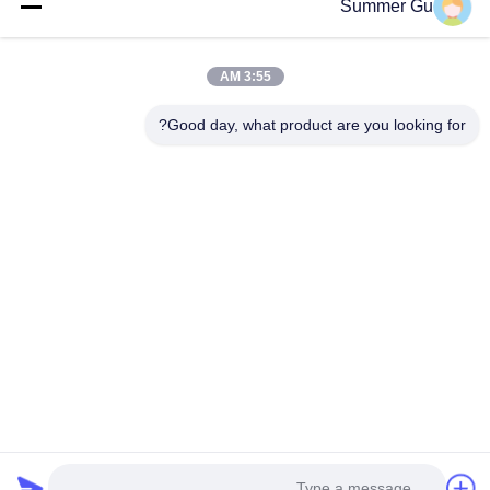
Summer Gu
3:55 AM
Good day, what product are you looking for?
پیوست کردن فایل‌ها
انتخاب فایل‌ها
شما می‌توانید تا 5 فایل بارگذاری کنید و اندازه هر فایل حداکثر 10 مگابایت
است.
ارسال
خانه
محصولات
ویدیو
درباره ما
بازدید از کارخانه
کنترل کیفیت
با ما تماس بگیرید
اخبار